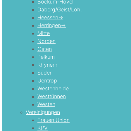
Bockum-Hövel
Daberg/Geist/Loh.
Heessen->
Herringen->
Mitte
Norden
Osten
Pelkum
Rhynern
Süden
Uentrop
Westenheide
Westtünnen
Westen
Vereinigungen
Frauen Union
KPV