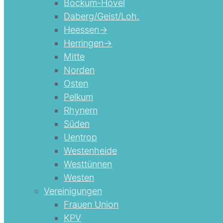
Bockum-Hövel
Daberg/Geist/Loh.
Heessen->
Herringen->
Mitte
Norden
Osten
Pelkum
Rhynern
Süden
Uentrop
Westenheide
Westtünnen
Westen
Vereinigungen
Frauen Union
KPV