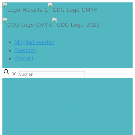
Mitglied werden
Spenden
Kontakt
✕
Europaabgeordneter Dennis Radtke
zu Gast bei der Senioren-Union
Hamm: „Gut bezahlte Arbeitsplätze
und Klimaschutz dürfen keine
Gegensätze sein“
Home