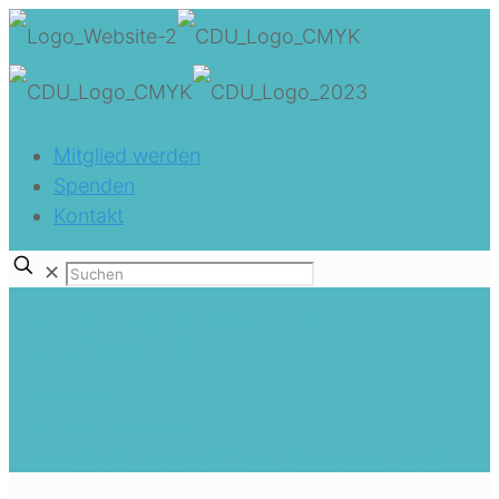
Mitglied werden
Spenden
Kontakt
✕
Halbjahresprogramm der
Kreisfrauen Union
Home
Uncategorized
Halbjahresprogramm der Kreisfrauen Union