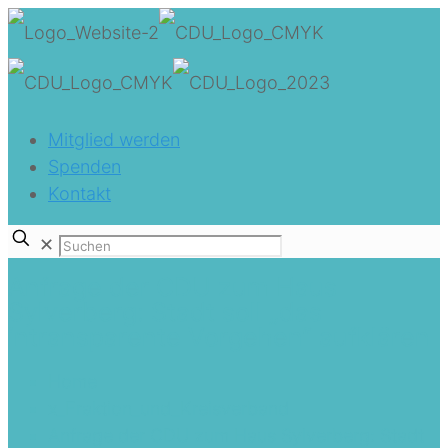
Mitglied werden
Spenden
Kontakt
✕
Anfrage der CDU zum Haus
Sylverberg: Stadt soll „das
intransparente Vorgehen“ aufklären
Home
x_Fraktion_und_Kreisverband
Anfrage der CDU zum Haus Sylverberg: Stadt