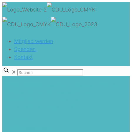
Mitglied werden
Spenden
Kontakt
✕
Arnd Hilwig begrüßt neues „NRW-
Straßenausbaugesetz“; auch in
Hamm ab sofort keine
Anliegerbeiträge mehr
Home
Uncategorized