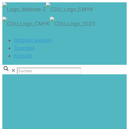
Mitglied werden
Spenden
Kontakt
✕
CDA Bundesausschuss beschließt:
Abschaffung der Vergabepraxis der
Alleinlieferrechte an
Pharmaunternehmen
Home
x_CDA