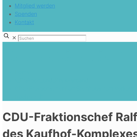
Mitglied werden
Spenden
Kontakt
✕
CDU-Fraktionschef Ralf Steinhaus z
zweihundertprozentig gute Nachricht
Home
x_Fraktion_und_Kreisverband
CDU-Fraktionschef Ralf Steinhaus zum Verkauf 
Nachricht!“
CDU-Fraktionschef Ral
des Kaufhof-Komplexes