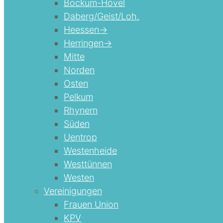
Bockum-Hövel
Daberg/Geist/Loh.
Heessen->
Herringen->
Mitte
Norden
Osten
Pelkum
Rhynern
Süden
Uentrop
Westenheide
Westtünnen
Westen
Vereinigungen
Frauen Union
KPV