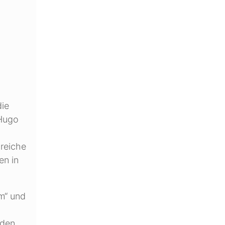
die
„Hugo
greiche
en in
m“ und
 den