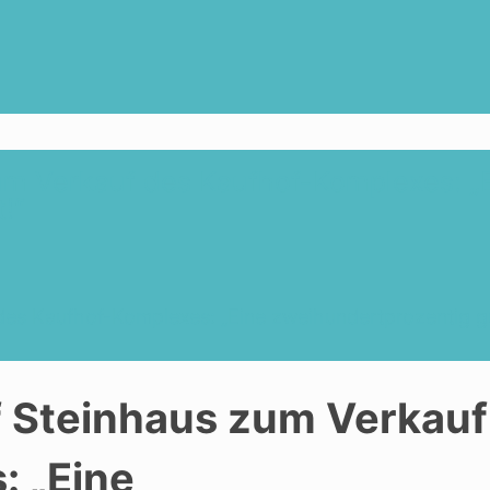
um Verkauf des Kaufhof-Komplexes: „
!“
des Kaufhof-Komplexes: „Eine zweihundertprozentig g
f Steinhaus zum Verkauf
: „Eine