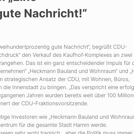
ute Nachricht!“
zweihundertprozentig gute Nachricht“, begrüßt CDU-
achdruck“ den Verkauf des Kaufhof-Komplexes an zwei
rangehen. Das ist ein ganz entscheidender Impuls für 
 Unternehmen“ „Heckmann Bauland und Wohnraum“ und 
m strategischen Ansatz der CDU, mit Wohnen, Büros,
 die Innenstadt zu bringen. „Das verspricht eine erfol
ergangenen Jahren wurden bereits weit über 100 Million
innert der CDU-Fraktionsvorsitzende.
utige Investoren wie „Heckmann Bauland und Wohnrau
 Zentrum für die gesamte Stadt Hamm werde.
seien sehr wohl tragisch, „aber die Politik muss immer