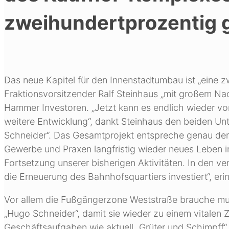
zweihundertprozentig g
Das neue Kapitel für den Innenstadtumbau ist „eine 
Fraktionsvorsitzender Ralf Steinhaus „mit großem N
Hammer Investoren. „Jetzt kann es endlich wieder vo
weitere Entwicklung“, dankt Steinhaus den beiden
Schneider“. Das Gesamtprojekt entspreche genau de
Gewerbe und Praxen langfristig wieder neues Leben in
Fortsetzung unserer bisherigen Aktivitäten. In den v
die Erneuerung des Bahnhofsquartiers investiert“, er
Vor allem die Fußgängerzone Weststraße brauche m
„Hugo Schneider“, damit sie wieder zu einem vitalen
Geschäftsaufgaben wie aktuell „Grüter und Schimpff“ 