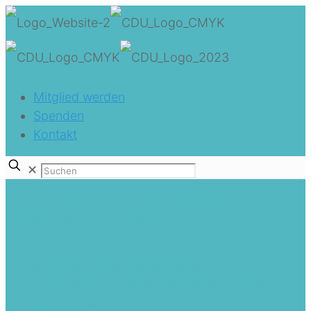
Mitglied werden
Spenden
Kontakt
✕
CDU: Hamm an die Wasserstoff-
Pipeline anschließen
Home
x_Fraktion_und_Kreisverband
CDU: Hamm an die Wasserstoff-Pipeline
anschließen