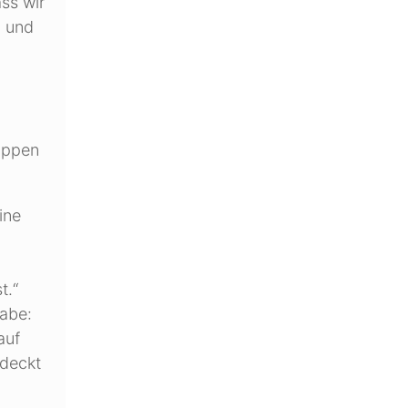
ass wir
z und
ruppen
ine
t.“
habe:
auf
rdeckt