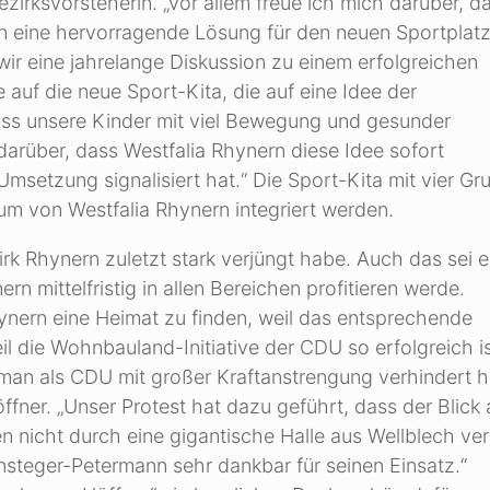
zirksvorsteherin. „Vor allem freue ich mich darüber, d
 eine hervorragende Lösung für den neuen Sportplat
r eine jahrelange Diskussion zu einem erfolgreichen
auf die neue Sport-Kita, die auf eine Idee der
ass unsere Kinder mit viel Bewegung und gesunder
arüber, dass Westfalia Rhynern diese Idee sofort
Umsetzung signalisiert hat.“ Die Sport-Kita mit vier G
rum von Westfalia Rhynern integriert werden.
irk Rhynern zuletzt stark verjüngt habe. Auch das sei e
rn mittelfristig in allen Bereichen profitieren werde.
hynern eine Heimat zu finden, weil das entsprechende
il die Wohnbauland-Initiative der CDU so erfolgreich is
s man als CDU mit großer Kraftanstrengung verhindert 
ffner. „Unser Protest hat dazu geführt, dass der Blick 
n nicht durch eine gigantische Halle aus Wellblech ve
steger-Petermann sehr dankbar für seinen Einsatz.“