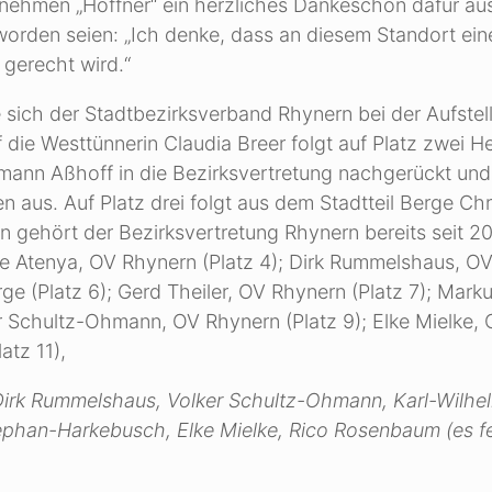
rnehmen „Höffner“ ein herzliches Dankeschön dafür au
orden seien: „Ich denke, dass an diesem Standort ein
 gerecht wird.“
 sich der Stadtbezirksverband Rhynern bei der Aufstel
 die Westtünnerin Claudia Breer folgt auf Platz zwei He
rmann Aßhoff in die Bezirksvertretung nachgerückt und
aus. Auf Platz drei folgt aus dem Stadtteil Berge Chr
 gehört der Bezirksvertretung Rhynern bereits seit 2
ine Atenya, OV Rhynern (Platz 4); Dirk Rummelshaus, O
ge (Platz 6); Gerd Theiler, OV Rhynern (Platz 7); Mark
 Schultz-Ohmann, OV Rhynern (Platz 9); Elke Mielke,
atz 11),
, Dirk Rummelshaus, Volker Schultz-Ohmann, Karl-Wilhe
tephan-Harkebusch, Elke Mielke, Rico Rosenbaum (es fe