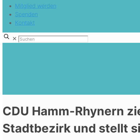
Mitglied werden
Spenden
Kontakt
✕
CDU Hamm-Rhynern zieht Erfolgsbilanz
Kommunalwahl auf
Home
CDU Berge
CDU Hamm-Rhynern zieht Erfolgsbilanz für den S
CDU Hamm-Rhynern zieh
Stadtbezirk und stellt 