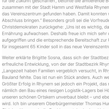
für die Zukunft geschaffen“, betonte die amtierende Be
zusammen mit der Stadt Hamm und Westfalia Rhynern
das Vereinszentrum gefunden haben. Damit konnten wi
Abschluss bringen.“ Besonders groß sei die Vorfreude 
Christdemokraten zurückgehe: „Uns ist es wichtig, d
Ernährung aufwachsen. Deshalb freue ich mich sehr d
aufgegriffen und die entsprechende Bereitschaft zur 
für insgesamt 65 Kinder soll in das neue Vereinszent
Weiter erklärte Brigitte Sosna, dass sich der Stadtbez
erfreuliche Entwicklung, von der der Stadtbezirk Rhyne
„Langezeit haben Familien vergeblich versucht, in R
Bauland fehlte. Das ist nun ein Stück anders. Auch we
Größter Erfolg in Rhynern sei jedoch ein Projekt, da
nämlich den Bau eines riesigen Logistik-Lagers bei Hö
unseren schönen Ortskern unverbaut bleibt – und ebe
wird. Ich bin unserem Oberbürgermeister Thomas Hun