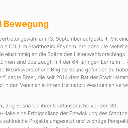
el Bewegung
vertretungswahl am 13. September aufgestellt. Mit ei
 die CDU im Stadtbezirk Rhynern ihre absolute Mehrhei
de einstimmig an die Spitze des Listenwahlvorschlags
nen sind überzeugt, mit der 64-jährigen Lehrerin i. R
nde Bezirksvorsteherin Brigitte Sosna gefunden zu habe
n“, sagte Breer, die seit 2014 dem Rat der Stadt Ham
 in den Vereinen in ihrem Heimatort Westtünnen verwu
n“, zog Sosna bei ihrer Grußansprache vor den 30
Halle eine Erfolgsbilanz der Entwicklung des Stadtbe
e zahlreiche Projekte umgesetzt und wichtige Perspek