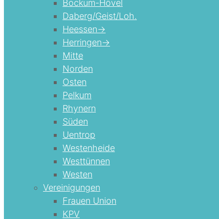
Bockum-Hövel
Daberg/Geist/Loh.
Heessen->
Herringen->
Mitte
Norden
Osten
Pelkum
Rhynern
Süden
Uentrop
Westenheide
Westtünnen
Westen
Vereinigungen
Frauen Union
KPV