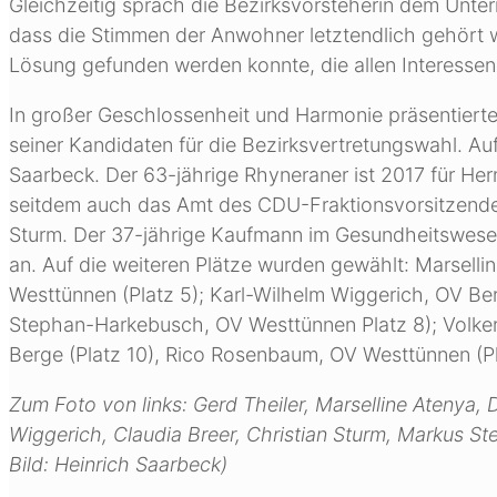
Gleichzeitig sprach die Bezirksvorsteherin dem Unte
dass die Stimmen der Anwohner letztendlich gehört w
Lösung gefunden werden konnte, die allen Interessen
In großer Geschlossenheit und Harmonie präsentierte
seiner Kandidaten für die Bezirksvertretungswahl. Auf
Saarbeck. Der 63-jährige Rhyneraner ist 2017 für He
seitdem auch das Amt des CDU-Fraktionsvorsitzenden 
Sturm. Der 37-jährige Kaufmann im Gesundheitswesen
an. Auf die weiteren Plätze wurden gewählt: Marsell
Westtünnen (Platz 5); Karl-Wilhelm Wiggerich, OV Ber
Stephan-Harkebusch, OV Westtünnen Platz 8); Volker
Berge (Platz 10), Rico Rosenbaum, OV Westtünnen (Pl
Zum Foto von links: Gerd Theiler, Marselline Atenya
Wiggerich, Claudia Breer, Christian Sturm, Markus S
Bild: Heinrich Saarbeck)