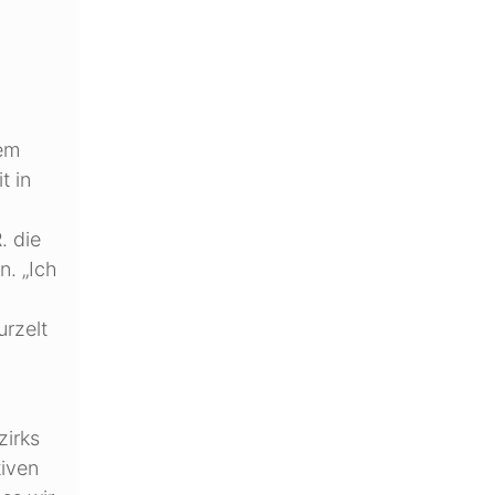
nem
t in
. die
n. „Ich
m
rzelt
zirks
tiven