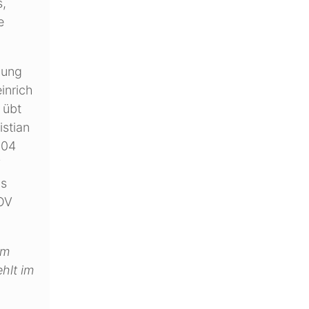
s,
e
lung
inrich
 übt
istian
004
V
us
 OV
lm
hlt im