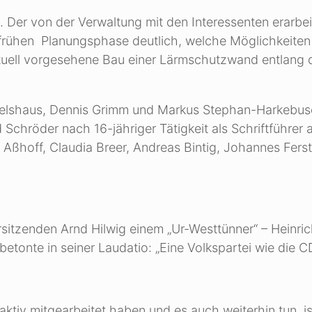
Der von der Verwaltung mit den Interessenten erarbei
frühen Planungsphase deutlich, welche Möglichkeiten 
tuell vorgesehene Bau einer Lärmschutzwand entlang 
elshaus, Dennis Grimm und Markus Stephan-Harkebus
Schröder nach 16-jähriger Tätigkeit als Schriftführer a
hoff, Claudia Breer, Andreas Bintig, Johannes Ferst
tzenden Arnd Hilwig einem „Ur-Westtünner“ – Heinri
etonte in seiner Laudatio: „Eine Volkspartei wie die 
aktiv mitgearbeitet haben und es auch weiterhin tun, is