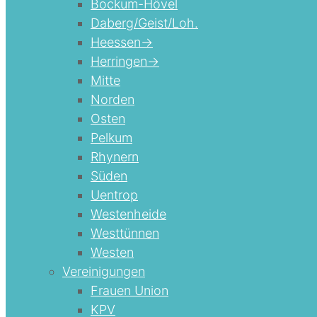
Bockum-Hövel
Daberg/Geist/Loh.
Heessen->
Herringen->
Mitte
Norden
Osten
Pelkum
Rhynern
Süden
Uentrop
Westenheide
Westtünnen
Westen
Vereinigungen
Frauen Union
KPV