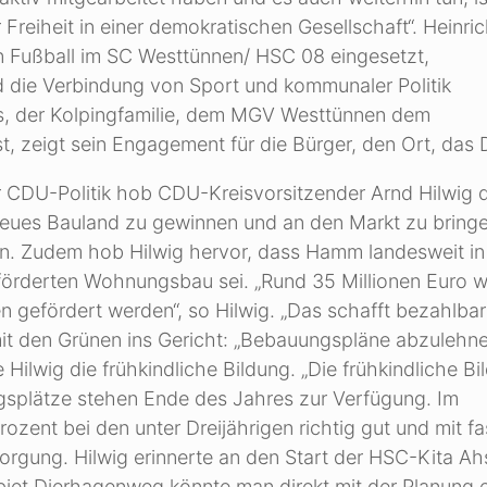
reiheit in einer demokratischen Gesellschaft“. Heinri
n Fußball im SC Westtünnen/ HSC 08 eingesetzt,
d die Verbindung von Sport und kommunaler Politik
ns, der Kolpingfamilie, dem MGV Westtünnen dem
, zeigt sein Engagement für die Bürger, den Ort, das 
CDU-Politik hob CDU-Kreisvorsitzender Arnd Hilwig d
neues Bauland zu gewinnen und an den Markt zu bring
n. Zudem hob Hilwig hervor, dass Hamm landesweit in
geförderten Wohnungsbau sei. „Rund 35 Millionen Euro 
 gefördert werden“, so Hilwig. „Das schafft bezahlba
mit den Grünen ins Gericht: „Bebauungspläne abzulehne
Hilwig die frühkindliche Bildung. „Die frühkindliche Bi
gsplätze stehen Ende des Jahres zur Verfügung. Im
ozent bei den unter Dreijährigen richtig gut und mit fa
sorgung. Hilwig erinnerte an den Start der HSC-Kita Ah
iet Dierhagenweg könnte man direkt mit der Planung e