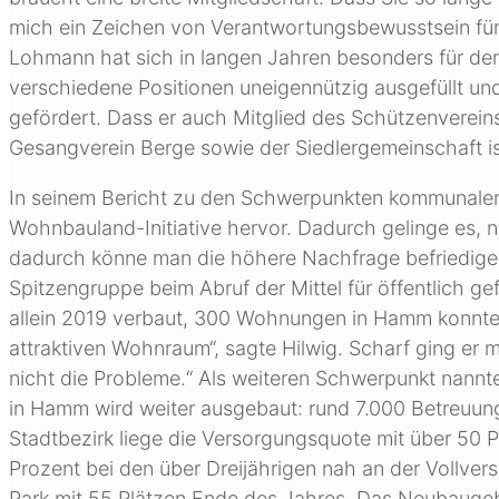
mich ein Zeichen von Verantwortungsbewusstsein für F
Lohmann hat sich in langen Jahren besonders für de
verschiedene Positionen uneigennützig ausgefüllt un
gefördert. Dass er auch Mitglied des Schützenverei
Gesangverein Berge sowie der Siedlergemeinschaft ist
In seinem Bericht zu den Schwerpunkten kommunaler 
Wohnbauland-Initiative hervor. Dadurch gelinge es, 
dadurch könne man die höhere Nachfrage befriedige
Spitzengruppe beim Abruf der Mittel für öffentlich 
allein 2019 verbaut, 300 Wohnungen in Hamm konnten
attraktiven Wohnraum“, sagte Hilwig. Scharf ging er 
nicht die Probleme.“ Als weiteren Schwerpunkt nannte 
in Hamm wird weiter ausgebaut: rund 7.000 Betreuun
Stadtbezirk liege die Versorgungsquote mit über 50 Pr
Prozent bei den über Dreijährigen nah an der Vollver
Park mit 55 Plätzen Ende des Jahres. Das Neubaugeb