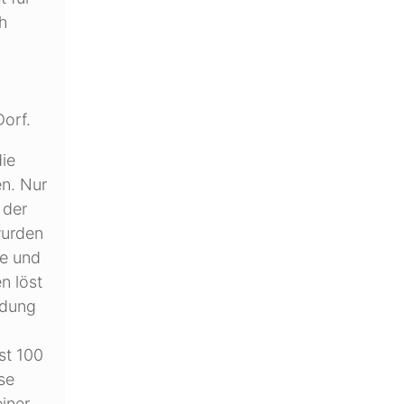
ch
Dorf.
ie
en. Nur
 der
wurden
re und
n löst
ldung
st 100
se
iner