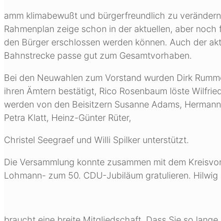
amm klimabewußt und bürgerfreundlich zu verändern. 
Rahmenplan zeige schon in der aktuellen, aber noch 
den Bürger erschlossen werden können. Auch der ak
Bahnstrecke passe gut zum Gesamtvorhaben.
Bei den Neuwahlen zum Vorstand wurden Dirk Rumm
ihren Ämtern bestätigt, Rico Rosenbaum löste Wilfried 
werden von den Beisitzern Susanne Adams, Hermann Aß
Petra Klatt, Heinz-Günter Rüter,
Christel Seegraef und Willi Spilker unterstützt.
Die Versammlung konnte zusammen mit dem Kreisvorsi
Lohmann- zum 50. CDU-Jubiläum gratulieren. Hilwig b
braucht eine breite Mitgliedschaft. Dass Sie so lange 