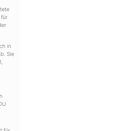
tete
für
der
ch in
b. Sie
l,
ch
CDU
t für