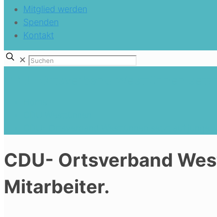
Mitglied werden
Spenden
Kontakt
✕
CDU- Ortsverband Westtünnen setzt a
Home
CDU Westtünnen
CDU- Ortsverband Westtünnen setzt auf junge Mi
CDU- Ortsverband West
Mitarbeiter.