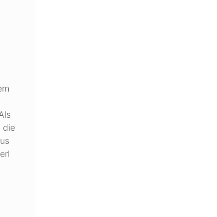
dem
Als
 die
aus
erl