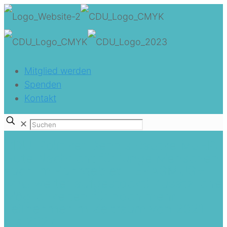
Mitglied werden
Spenden
Kontakt
✕
CDU-Politiker Dennis Radtke MdEP:
Gute Nachricht für junge Menschen
auch im Ruhrgebiet – ERASMUS+
wird weiter aufgestockt! Zusätzliche
Möglichkeiten für noch mehr
Teilnehmer im Zeitraum von 2021
bis 2027