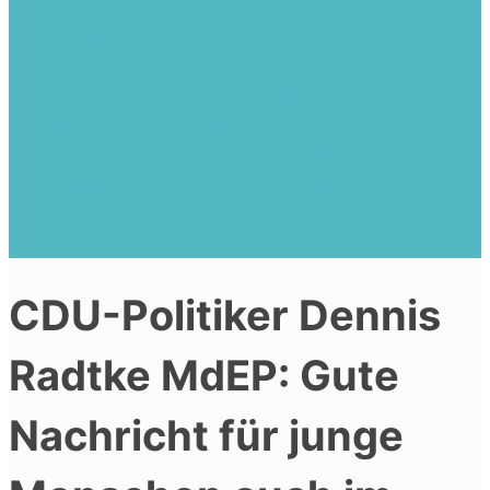
Home
x_Fraktion_und_Kreisverband
CDU-Politiker Dennis Radtke MdEP: Gute
Nachricht für junge Menschen auch im
Ruhrgebiet – ERASMUS+ wird weiter
aufgestockt! Zusätzliche Möglichkeiten für
noch mehr Teilnehmer im Zeitraum von 2021
bis 2027
CDU-Politiker Dennis
Radtke MdEP: Gute
Nachricht für junge