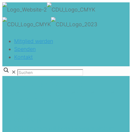
Mitglied werden
Spenden
Kontakt
✕
CDU Rhynern will hohe
Lebensqualität im Bezirk erhalten
und weiter ausbauen
Home
CDU Berge
CDU Rhynern will hohe Lebensqualität im