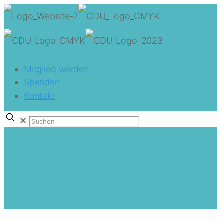
Mitglied werden
Spenden
Kontakt
✕
CDU-Sommerfest auf Schloss
Oberwerries
Home
x_Fraktion_und_Kreisverband
CDU-Sommerfest auf Schloss Oberwerries