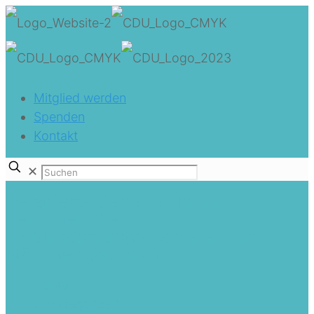
Mitglied werden
Spenden
Kontakt
✕
Delegierte der KPV Hamm
besuchen die
58.Mandatsträgerkonferenz in
Mönchengladbach
Home
Uncategorized