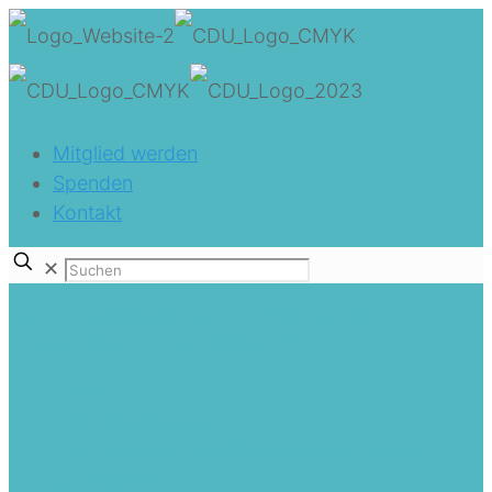
Mitglied werden
Spenden
Kontakt
✕
Der Maibaum für 2019 ist in
Westtünnen aufgerichtet
Home
CDU Westtünnen
Der Maibaum für 2019 ist in Westtünnen
aufgerichtet