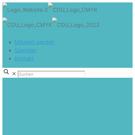
Mitglied werden
Spenden
Kontakt
✕
Der Müll landet im Straßengraben
und auf den Feldern.
Home
CDU Berge
Der Müll landet im Straßengraben und auf den
Feldern.