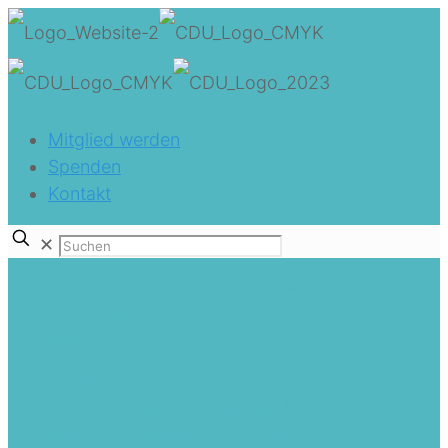
Mitglied werden
Spenden
Kontakt
✕
Engagiert und digital: Verstärken Sie
unser Team bei der CDU Fraktion
Hamm
Home
x_Fraktion_und_Kreisverband
Engagiert und digital: Verstärken Sie unser