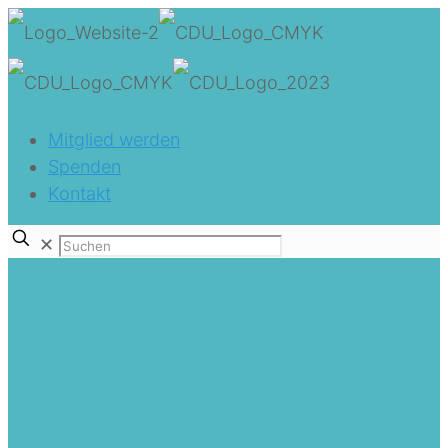
Mitglied werden
Spenden
Kontakt
✕
Herbstpunsch der Frauen Union
Hamm mit der Autorin Anneliese
Beeck
Home
x_Frauen Union
Herbstpunsch der Frauen Union Hamm mit der