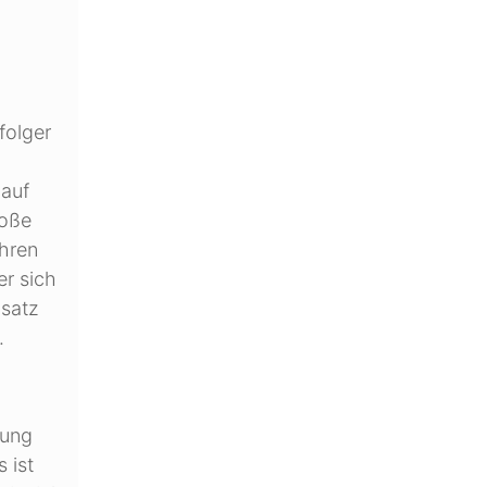
folger
 auf
roße
ahren
er sich
nsatz
.
nung
 ist