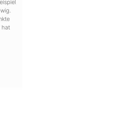
ispiel
lwig.
nkte
 hat