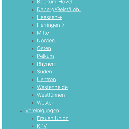
Bockum-Hövel
Daberg/Geist/Loh.
Heessen->
Herringen->
Mitte
Norden
Osten
Pelkum
Rhynern
Süden
Uentrop
Westenheide
Westtünnen
Westen
Vereinigungen
Frauen Union
KPV