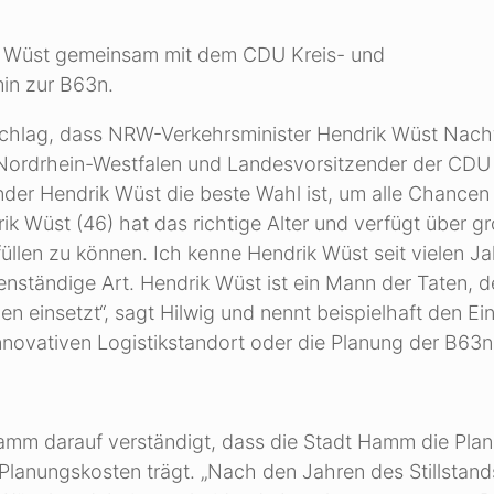
ik Wüst gemeinsam mit dem CDU Kreis- und
min zur B63n.
schlag, dass NRW-Verkehrsminister Hendrik Wüst Nach
 Nordrhein-Westfalen und Landesvorsitzender der CDU
änder Hendrik Wüst die beste Wahl ist, um alle Chancen
k Wüst (46) hat das richtige Alter und verfügt über g
füllen zu können. Ich kenne Hendrik Wüst seit vielen J
nständige Art. Hendrik Wüst ist ein Mann der Taten, d
en einsetzt“, sagt Hilwig und nennt beispielhaft den Ei
novativen Logistikstandort oder die Planung der B63n
Hamm darauf verständigt, dass die Stadt Hamm die Pla
lanungskosten trägt. „Nach den Jahren des Stillstands