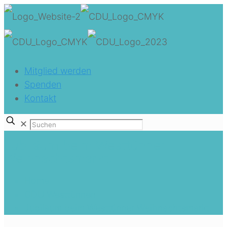
Mitglied werden
Spenden
Kontakt
✕
Jubiläum beim Westtünner
Weihnachtsmarkt.
Home
CDU Westtünnen
Jubiläum beim Westtünner Weihnachtsmarkt.