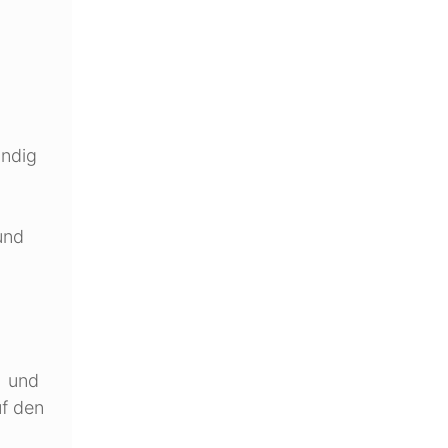
ändig
und
n und
uf den