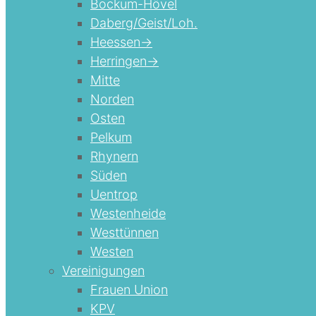
Bockum-Hövel
Daberg/Geist/Loh.
Heessen->
Herringen->
Mitte
Norden
Osten
Pelkum
Rhynern
Süden
Uentrop
Westenheide
Westtünnen
Westen
Vereinigungen
Frauen Union
KPV