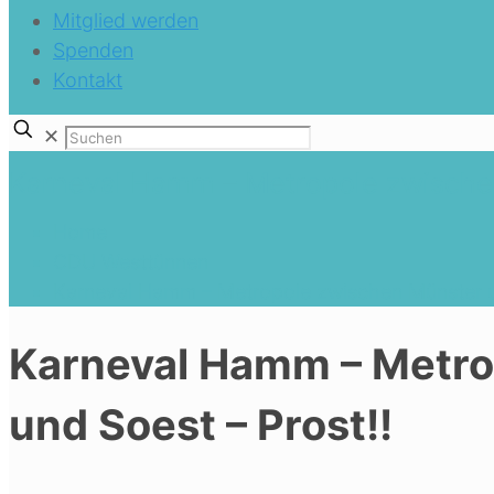
Mitglied werden
Spenden
Kontakt
✕
Karneval Hamm – Metropole zwischen
Home
CDU Westtünnen
Karneval Hamm – Metropole zwischen Münster un
Karneval Hamm – Metro
und Soest – Prost!!