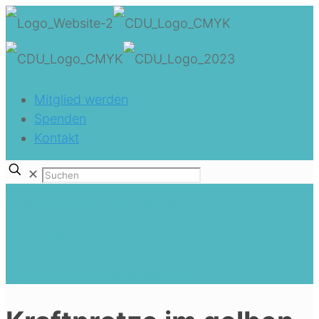
Mitglied werden
Spenden
Kontakt
✕
Kraftprotze im gelben Look.
Home
CDU Westtünnen
Kraftprotze im gelben Look.