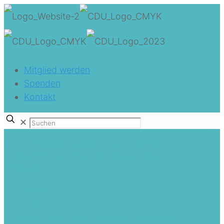
Mitglied werden
Spenden
Kontakt
✕
MIT Hamm setzt Zeichen für
stärkere wirtschaftspolitische
Präsenz
Home
x_MIT
MIT Hamm setzt Zeichen für stärkere