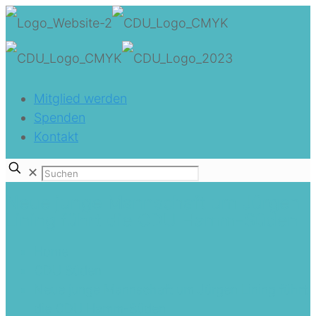
Mitglied werden
Spenden
Kontakt
✕
Neue junge Mannschaft um Jürgen
Lining führt die CDU Hamm-Süden
Home
CDU Süden
Neue junge Mannschaft um Jürgen Lining führt
die CDU Hamm-Süden