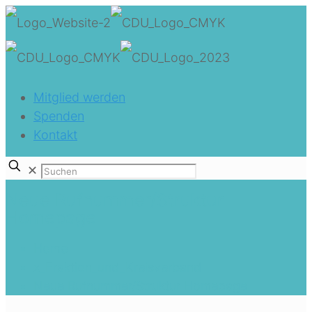
Mitglied werden
Spenden
Kontakt
✕
Neue Rufnummer/Struktur
Homepage
Home
x_Fraktion_und_Kreisverband
Neue Rufnummer/Struktur Homepage