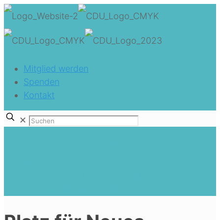
Mitglied werden
Spenden
Kontakt
✕
Platz für Neues schaffen
Home
x_Fraktion_und_Kreisverband
Platz für Neues schaffen