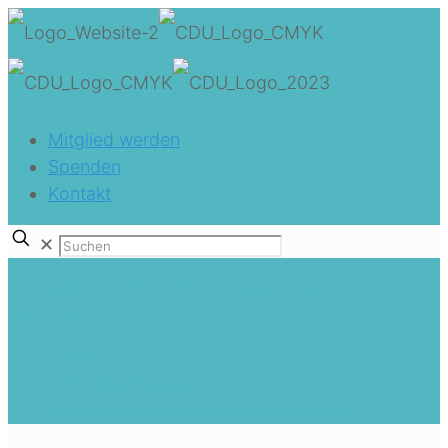
Mitglied werden
Spenden
Kontakt
✕
Radwegeverbindungen im
Blickpunkt
Home
CDU Westtünnen
Radwegeverbindungen im Blickpunkt