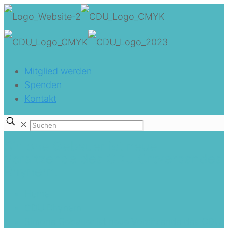
Mitglied werden
Spenden
Kontakt
✕
Simone Gebauer ist neue
Vorsitzende des CDU Ortverbandes
Rhynern.
Home
CDU Rhynern
Simone Gebauer ist neue Vorsitzende des CDU