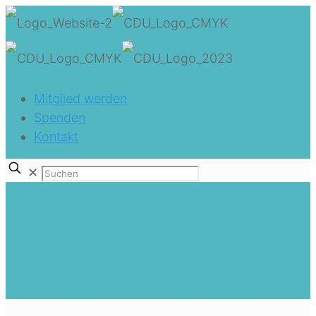
Mitglied werden
Spenden
Kontakt
✕
„SPD lässt Bockum-Hövel im
Dunkeln“
Home
CDU Bockum-Hövel
„SPD lässt Bockum-Hövel im Dunkeln“