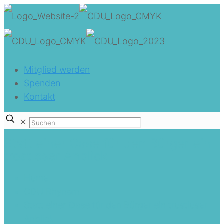
Mitglied werden
Spenden
Kontakt
✕
Statt einer Oase für den Bürger ein
trostloser Anblick
Home
CDU Rhynern
Statt einer Oase für den Bürger ein trostloser
Anblick