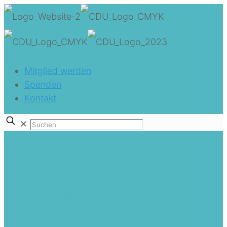
Mitglied werden
Spenden
Kontakt
✕
Straße „Ostdorf“ in Berge bekommt
eine neue Fahrbahn.
Home
CDU Berge
Straße „Ostdorf“ in Berge bekommt eine neue
Fahrbahn.