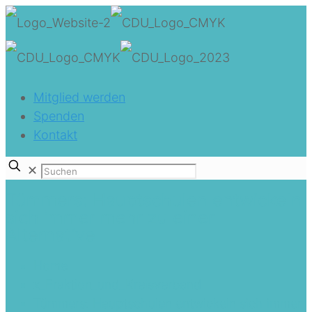
Mitglied werden
Spenden
Kontakt
✕
Tümmers: Hauptschulen entwickeln
sich immer mehr zu einer
Alternative
Home
x_Fraktion_und_Kreisverband
Tümmers: Hauptschulen entwickeln sich immer