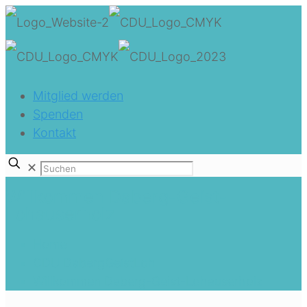
Mitglied werden
Spenden
Kontakt
✕
Willkommen Daberg-Geist-
Lohauserholz
Home
CDU DabergGeistLoh
Willkommen Daberg-Geist-Lohauserholz