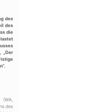
ng des
il des
ss die
lastet
husses
, „Der
istige
n“.
s (WA,
ns des