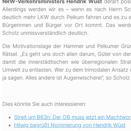
NRW-Verkehrsministers Hendrik Wüst
derart posi
Allerdings werden wir es – wenn es nach Herrn Sc
deutlich mehr LKW durch Pelkum fahren und es zu e
Bürgerinnen und Bürger vor Ort kommt. Das werde
Scholz unmissverständlich deutlich.
Die Motivationslage der Hammer und Pelkumer Grün
Rätsel. „Es geht uns doch allen darum, Güter von de
damit die innerstädtischen wie überregionalen Str
Umwelt zu entlasten. Wer zu dem trimodalen Ansatz 
ja sagen. Alles andere ist Augenwischerei“, so Schol
Dies könnte Sie auch interessieren:
Streit um B63n: Der OB muss jetzt ein Machtwo
Hilwig begrüßt Nominierung von Hendrik Wüst