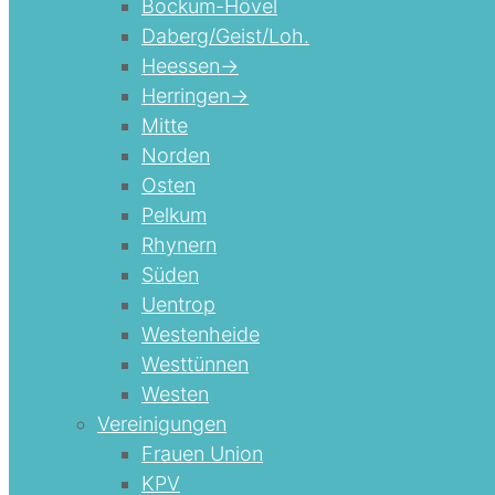
Bockum-Hövel
Daberg/Geist/Loh.
Heessen->
Herringen->
Mitte
Norden
Osten
Pelkum
Rhynern
Süden
Uentrop
Westenheide
Westtünnen
Westen
Vereinigungen
Frauen Union
KPV