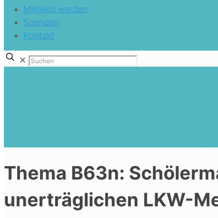
Mitglied werden
Spenden
Kontakt
✕
Thema B63n: Schölermann spielt mit
Pelkum
Home
x_Fraktion_und_Kreisverband
Thema B63n: Schölermann spielt mit unerträgl
Thema B63n: Schölerma
unerträglichen LKW-Me