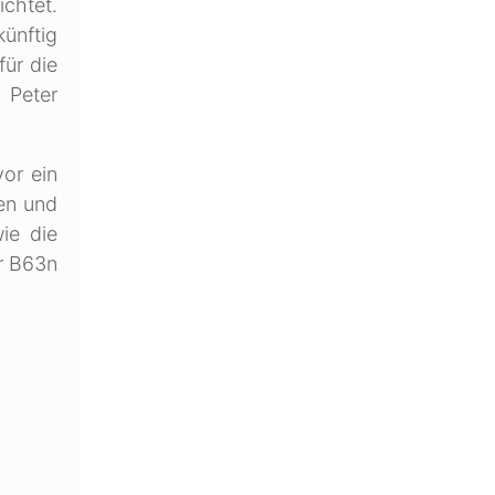
ichtet.
ünftig
ür die
 Peter
or ein
gen und
ie die
r B63n