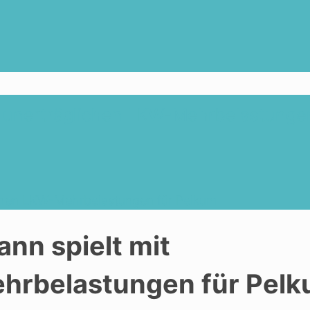
 unerträglichen LKW-Mehrbelastungen
ichen LKW-Mehrbelastungen für Pelkum
nn spielt mit
hrbelastungen für Pel